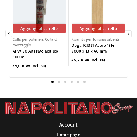
Aggiungi al carrello
Aggiungi al carrello
Colla per polimeri
,
Colla di
Ricambi per fonoassorbenti
Dog
montaggio
Doga JC1321 Acero 1314
mon
APW130 Adesivo acrilico
3000 x 13 x 40 mm
JC1
300 ml
po
€
9,70
(IVA Inclusa)
BI
€
5,00
(IVA Inclusa)
€
2
Account​
Home page