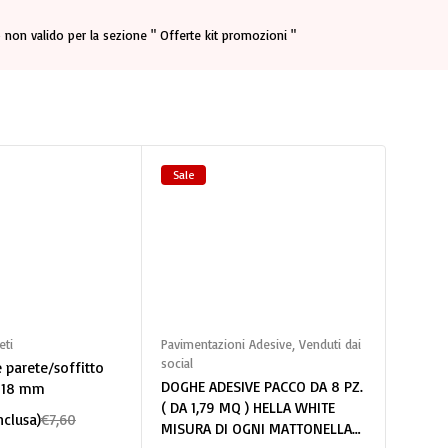
 non valido per la sezione " Offerte kit promozioni "
Sale
Sale
gi al carrello
Aggiungi al carrello
A
eti
Pavimentazioni Adesive
,
Venduti dai
Colla p
social
montag
 parete/soffitto
DOGHE ADESIVE PACCO DA 8 PZ.
COLLA
 18 mm
( DA 1,79 MQ ) HELLA WHITE
€
7,50
nclusa)
€
7,60
MISURA DI OGNI MATTONELLA