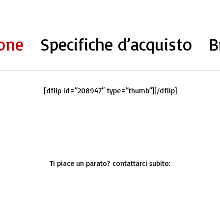
ione
Specifiche d’acquisto
B
[dflip id=”208947″ type=”thumb”][/dflip]
Ti piace un parato? contattarci subito: