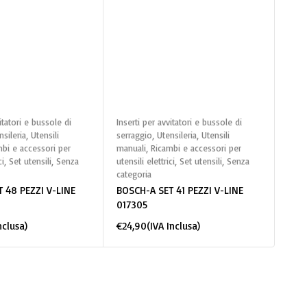
gi al carrello
Aggiungi al carrello
itatori e bussole di
Inserti per avvitatori e bussole di
Senz
nsileria
,
Utensili
serraggio
,
Utensileria
,
Utensili
POR
bi e accessori per
manuali
,
Ricambi e accessori per
83X
ci
,
Set utensili
,
Senza
utensili elettrici
,
Set utensili
,
Senza
€
49
categoria
 48 PEZZI V-LINE
BOSCH-A SET 41 PEZZI V-LINE
017305
nclusa)
€
24,90
(IVA Inclusa)