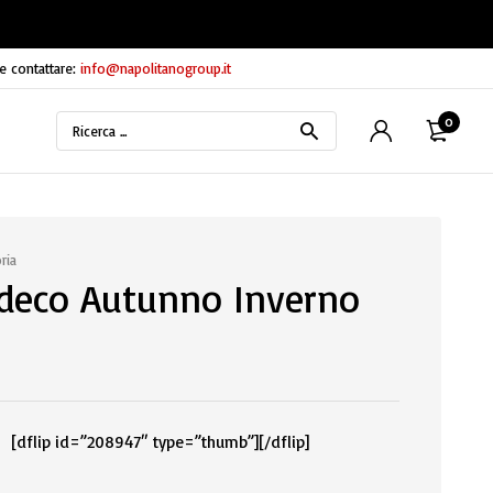
e contattare:
info@napolitanogroup.it
0
ria
deco Autunno Inverno
[dflip id=”208947″ type=”thumb”][/dflip]