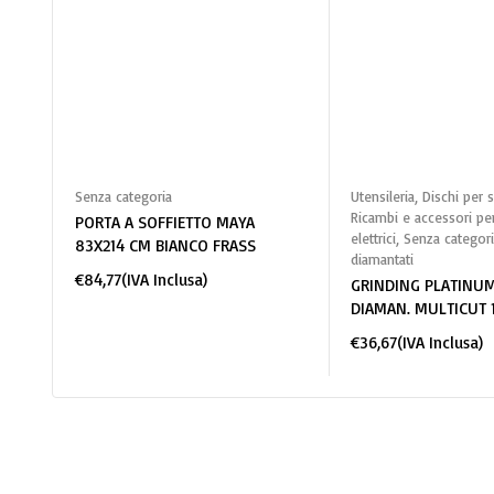
Aggiungi al carrello
Aggiungi al c
Senza categoria
Utensileria
,
Dischi per s
Ricambi e accessori per
PORTA A SOFFIETTO MAYA
elettrici
,
Senza categori
83X214 CM BIANCO FRASS
diamantati
€
84,77
(IVA Inclusa)
GRINDING PLATINUM
DIAMAN. MULTICUT 1
€
36,67
(IVA Inclusa)