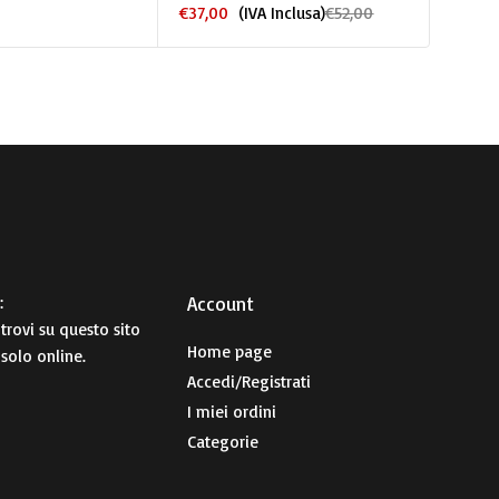
18,4X121,9CM
€
37,00
(IVA Inclusa)
€
52,00
:
Account​
 trovi su questo sito
Home page
 solo online.
Accedi/Registrati
I miei ordini
Categorie