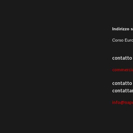
Indirizzo 
Corso Euro
contatto 
commercia
contatto 
contattar
info@napo