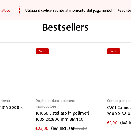
 attivo
Utilizza il codice sconto al momento del pagamento!
*sconto
Bestsellers
Sale
Sale
carrello
Aggiungi al carrello
Aggiun
rbenti
Doghe in duro polimero
Cornici per par
monocolore
 1314 3000 x
CW11 Cornice
JC1066 Listellato in polimeri
2000 X 38 X
160x12x2800 mm BIANCO
€
5,90
(IVA I
€
23,00
(IVA Inclusa)
€
26,00