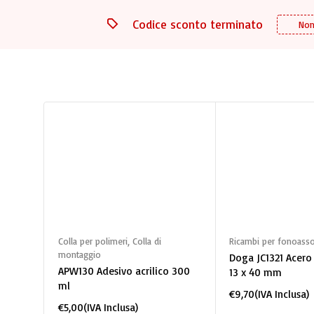
Codice sconto terminato
Non
Aggiungi al carrello
Aggiungi al 
Colla per polimeri
,
Colla di
Ricambi per fonoasso
montaggio
Doga JC1321 Acero
APW130 Adesivo acrilico 300
13 x 40 mm
ml
€
9,70
(IVA Inclusa)
€
5,00
(IVA Inclusa)