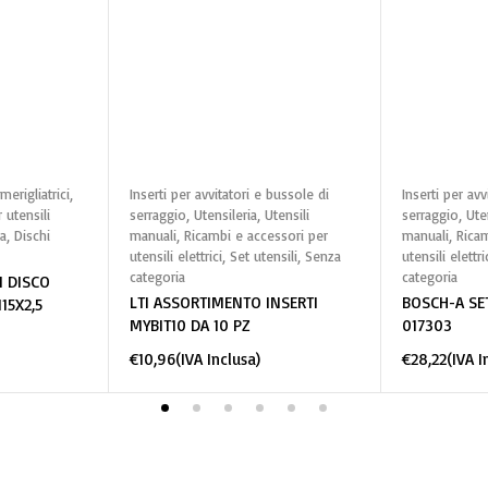
arrello
Aggiungi al carrello
Aggiun
merigliatrici
,
Inserti per avvitatori e bussole di
Inserti per avv
 utensili
serraggio
,
Utensileria
,
Utensili
serraggio
,
Ute
a
,
Dischi
manuali
,
Ricambi e accessori per
manuali
,
Ricam
utensili elettrici
,
Set utensili
,
Senza
utensili elettri
categoria
categoria
 DISCO
LTI ASSORTIMENTO INSERTI
BOSCH-A SET
15X2,5
MYBIT10 DA 10 PZ
017303
€
10,96
(IVA Inclusa)
€
28,22
(IVA I