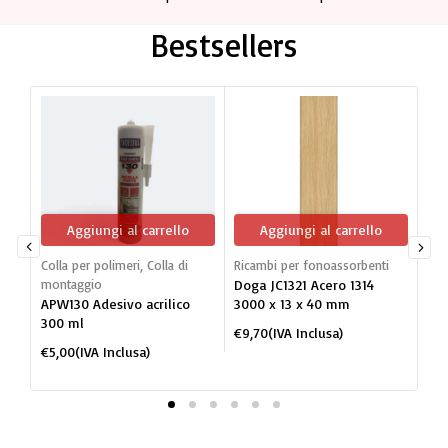
Bestsellers
Aggiungi al carrello
Aggiungi al carrello
Colla per polimeri
,
Colla di
Ricambi per fonoassorbenti
Dog
montaggio
Doga JC1321 Acero 1314
mon
APW130 Adesivo acrilico
3000 x 13 x 40 mm
JC1
300 ml
po
€
9,70
(IVA Inclusa)
BI
€
5,00
(IVA Inclusa)
€
2