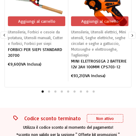
Aggiungi al carrello
Aggiungi al carrello
Utensileria
,
Forbici e cesoie da
Utensileria
,
Utensili elettrici
,
Mini
U
potatura
,
Utensili manuali
,
Cutter
utensili
,
Seghe elettriche, seghe
U
e forbici
,
Forbici per siepi
circolari e seghe a gattuccio
,
FORBICI PER SIEPI STANDARD
Motoseghe e elettroseghe
,
20700
Tagliasiepi
MINI ELETTROSEGA 2 BATTERIE
€
9,60
(IVA Inclusa)
12V 2AH 100MM CPS703-12
€
93,21
(IVA Inclusa)
Codice sconto terminato
Non attivo
Utilizza il codice sconto al momento del pagamento!
*sconto non valido per la sezione " Offerte kit promozioni "