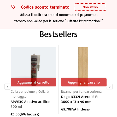
Codice sconto terminato
Non attivo
Utilizza il codice sconto al momento del pagamento!
*sconto non valido per la sezione " Offerte kit promozioni "
Bestsellers
Aggiungi al carrello
Aggiungi al carrello
Colla per polimeri
,
Colla di
Ricambi per fonoassorbenti
Dog
montaggio
Doga JC1321 Acero 1314
mon
APW130 Adesivo acrilico
3000 x 13 x 40 mm
JC1
300 ml
po
€
9,70
(IVA Inclusa)
BI
€
5,00
(IVA Inclusa)