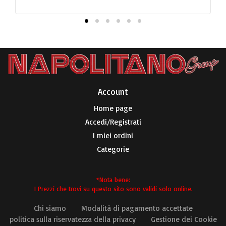
€
2
Account​
Home page
Accedi/Registrati
I miei ordini
Categorie
*Nota bene:
I Prezzi che trovi su questo sito sono validi solo online.
Chi siamo
Modalità di pagamento accettate
politica sulla riservatezza della privacy
Gestione dei Cookie