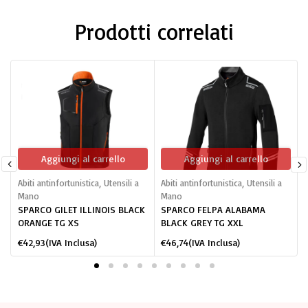
Prodotti correlati
Aggiungi al carrello
Aggiungi al carrello
Abiti antinfortunistica
,
Utensili a
Abiti antinfortunistica
,
Utensili a
A
Mano
Mano
SPARCO GILET ILLINOIS BLACK
SPARCO FELPA ALABAMA
ORANGE TG XS
BLACK GREY TG XXL
€
42,93
(IVA Inclusa)
€
46,74
(IVA Inclusa)