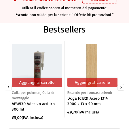
Utilizza il codice sconto al momento del pagamento!
*sconto non valido per la sezione " Offerte kit promozioni "
Bestsellers
Aggiungi al carrello
Aggiungi al carrello
Colla per polimeri
,
Colla di
Ricambi per fonoassorbenti
Dog
montaggio
Doga JC1321 Acero 1314
mon
APW130 Adesivo acrilico
3000 x 13 x 40 mm
JC1
300 ml
po
€
9,70
(IVA Inclusa)
BI
€
5,00
(IVA Inclusa)
€
2