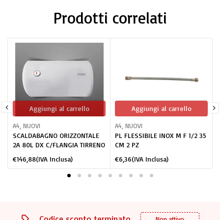
Prodotti correlati
Aggiungi al carrello
Aggiungi al carrello
A4
,
NUOVI
A4
,
NUOVI
SCALDABAGNO ORIZZONTALE
PL FLESSIBILE INOX M F 1/2 35
2A 80L DX C/FLANGIA TIRRENO
CM 2 PZ
€
146,88
(IVA Inclusa)
€
6,36
(IVA Inclusa)
Codice sconto terminato
Non attivo