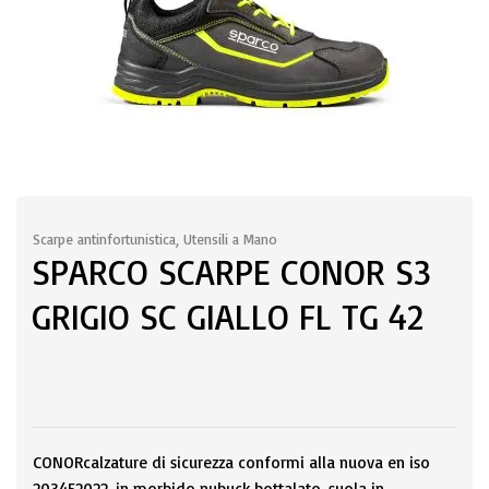
Scarpe antinfortunistica
,
Utensili a Mano
SPARCO SCARPE CONOR S3
GRIGIO SC GIALLO FL TG 42
CONORcalzature di sicurezza conformi alla nuova en iso
203452022, in morbido nubuck bottalato, suola in