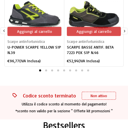
Aggiungi al carrello
Aggiungi al carrello
Scarpe antinfortunistica
Scarpe antinfortunistica
S
U-POWER SCARPE YELLOW S1P
SCARPE BASSE ANTIF. BETA
N.39
7223 PEK S1P N.46
€
96,77
(IVA Inclusa)
€
52,94
(IVA Inclusa)
Codice sconto terminato
Non attivo
Utilizza il codice sconto al momento del pagamento!
*sconto non valido per la sezione " Offerte kit promozioni "
Bestsellers