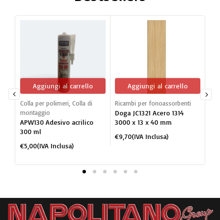
Aggiungi al carrello
Aggiungi al carrello
Colla per polimeri
,
Colla di
Ricambi per fonoassorbenti
Dog
montaggio
Doga JC1321 Acero 1314
mon
APW130 Adesivo acrilico
3000 x 13 x 40 mm
JC1
300 ml
po
€
9,70
(IVA Inclusa)
BI
€
5,00
(IVA Inclusa)
€
2