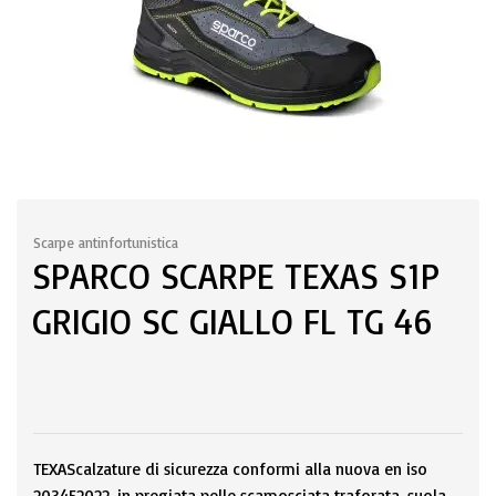
Scarpe antinfortunistica
SPARCO SCARPE TEXAS S1P
GRIGIO SC GIALLO FL TG 46
TEXAScalzature di sicurezza conformi alla nuova en iso
203452022, in pregiata pelle scamosciata traforata, suola