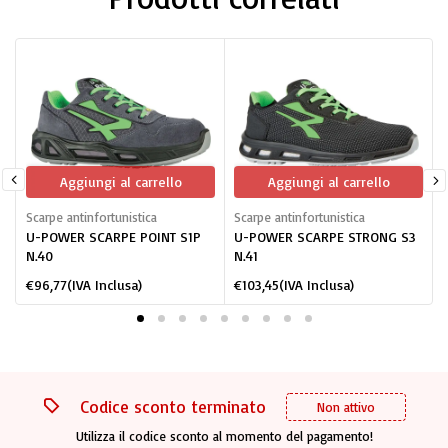
Aggiungi al carrello
Aggiungi al carrello
Scarpe antinfortunistica
Scarpe antinfortunistica
S
U-POWER SCARPE POINT S1P
U-POWER SCARPE STRONG S3
N.40
N.41
N
€
96,77
(IVA Inclusa)
€
103,45
(IVA Inclusa)
Codice sconto terminato
Non attivo
Utilizza il codice sconto al momento del pagamento!