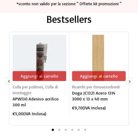
*sconto non valido per la sezione " Offerte kit promozioni "
Bestsellers
Aggiungi al carrello
Aggiungi al carrello
Colla per polimeri
,
Colla di
Ricambi per fonoassorbenti
Dog
montaggio
Doga JC1321 Acero 1314
mon
APW130 Adesivo acrilico
3000 x 13 x 40 mm
JC1
300 ml
po
€
9,70
(IVA Inclusa)
BI
€
5,00
(IVA Inclusa)
€
2