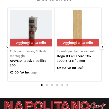
Aggiungi al carrello
Aggiungi al carrello
Colla per polimeri
,
Colla di
Ricambi per fonoassorbenti
Dog
montaggio
Doga JC1321 Acero 1314
mon
APW130 Adesivo acrilico
3000 x 13 x 40 mm
JC1
300 ml
po
€
9,70
(IVA Inclusa)
BI
€
5,00
(IVA Inclusa)
€
2