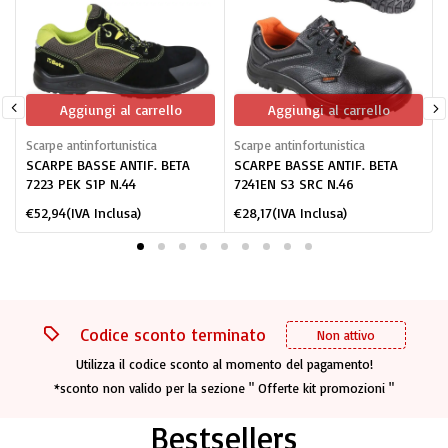
Aggiungi al carrello
Aggiungi al carrello
Scarpe antinfortunistica
Scarpe antinfortunistica
S
SCARPE BASSE ANTIF. BETA
SCARPE BASSE ANTIF. BETA
7223 PEK S1P N.44
7241EN S3 SRC N.46
€
52,94
(IVA Inclusa)
€
28,17
(IVA Inclusa)
Codice sconto terminato
Non attivo
Utilizza il codice sconto al momento del pagamento!
*sconto non valido per la sezione " Offerte kit promozioni "
Bestsellers