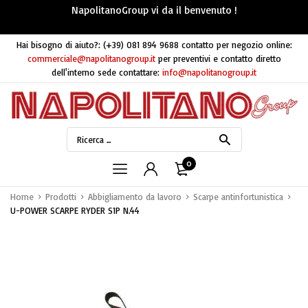
NapolitanoGroup vi da il benvenuto !
Hai bisogno di aiuto?:
(+39) 081 894 9688
contatto per negozio online:
commerciale@napolitanogroup.it
per preventivi e contatto diretto
dell'interno sede contattare:
info@napolitanogroup.it
0
Home
Prodotti
Abbigliamento da lavoro
Scarpe antinfortunistica
U-POWER SCARPE RYDER S1P N.44