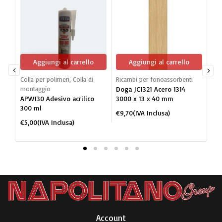
Aggiungi al carrello
Aggiungi al carrello
Colla per polimeri
,
Colla di
Ricambi per fonoassorbenti
Dog
montaggio
Doga JC1321 Acero 1314
mon
APW130 Adesivo acrilico
3000 x 13 x 40 mm
JC1
300 ml
po
€
9,70
(IVA Inclusa)
BI
€
5,00
(IVA Inclusa)
€
2
Account​