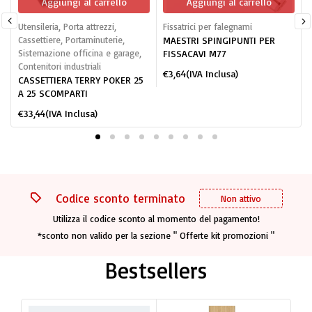
Aggiungi al carrello
Aggiungi al carrello
Utensileria
,
Porta attrezzi
,
Fissatrici per falegnami
S
Cassettiere
,
Portaminuterie
,
MAESTRI SPINGIPUNTI PER
Sistemazione officina e garage
,
FISSACAVI M77
Contenitori industriali
€
3,64
(IVA Inclusa)
CASSETTIERA TERRY POKER 25
A 25 SCOMPARTI
€
33,44
(IVA Inclusa)
Codice sconto terminato
Non attivo
Utilizza il codice sconto al momento del pagamento!
*sconto non valido per la sezione " Offerte kit promozioni "
Bestsellers