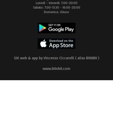
Lunedi - Venerdi: 7:00-20:00
Sabato: 7:00-13:30 - 16:00-20:00
Domenica: chiuso
Siti web & app by Vincenzo Ciccarelli ( alias BitNBit )
www.bitnbit.com