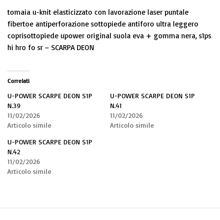
tomaia u-knit elasticizzato con lavorazione laser puntale
fibertoe antiperforazione sottopiede antiforo ultra leggero
coprisottopiede upower original suola eva + gomma nera, s1ps
hi hro fo sr – SCARPA DEON
Correlati
U-POWER SCARPE DEON S1P
U-POWER SCARPE DEON S1P
N.39
N.41
11/02/2026
11/02/2026
Articolo simile
Articolo simile
U-POWER SCARPE DEON S1P
N.42
11/02/2026
Articolo simile