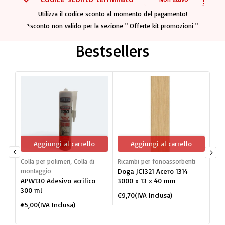
Utilizza il codice sconto al momento del pagamento!
*sconto non valido per la sezione " Offerte kit promozioni "
Bestsellers
Aggiungi al carrello
Aggiungi al carrello
Colla per polimeri
,
Colla di
Ricambi per fonoassorbenti
Dog
montaggio
Doga JC1321 Acero 1314
mon
APW130 Adesivo acrilico
3000 x 13 x 40 mm
JC1
300 ml
po
€
9,70
(IVA Inclusa)
BI
€
5,00
(IVA Inclusa)
€
2