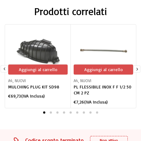
Prodotti correlati
Aggiungi al carrello
Aggiungi al carrello
A4
,
NUOVI
A4
,
NUOVI
MULCHING PLUG KIT SD98
PL FLESSIBILE INOX F F 1/2 50
CM 2 PZ
€
69,73
(IVA Inclusa)
€
7,26
(IVA Inclusa)
Codice sconto terminato
Non attivo