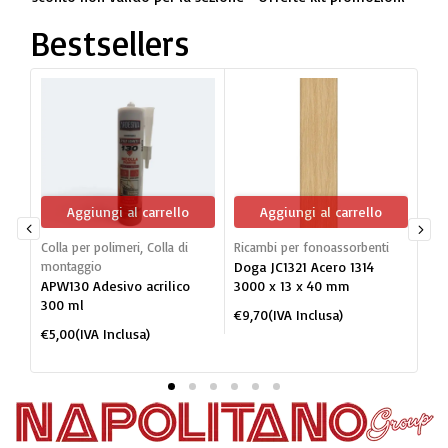
Bestsellers
Aggiungi al carrello
Aggiungi al carrello
Colla per polimeri
,
Colla di
Ricambi per fonoassorbenti
Dog
montaggio
Doga JC1321 Acero 1314
mon
APW130 Adesivo acrilico
3000 x 13 x 40 mm
JC1
300 ml
po
€
9,70
(IVA Inclusa)
BI
€
5,00
(IVA Inclusa)
€
2