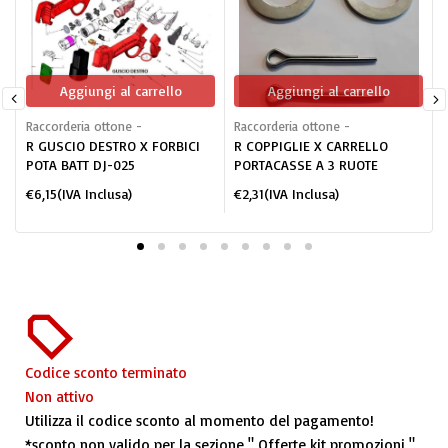
Aggiungi al carrello
Aggiungi al carrello
Raccorderia ottone -
Raccorderia ottone -
C
R GUSCIO DESTRO X FORBICI
R COPPIGLIE X CARRELLO
POTA BATT DJ-025
PORTACASSE A 3 RUOTE
€
6,15
(IVA Inclusa)
€
2,31
(IVA Inclusa)
Codice sconto terminato
Non attivo
Utilizza il codice sconto al momento del pagamento!
*sconto non valido per la sezione " Offerte kit promozioni "