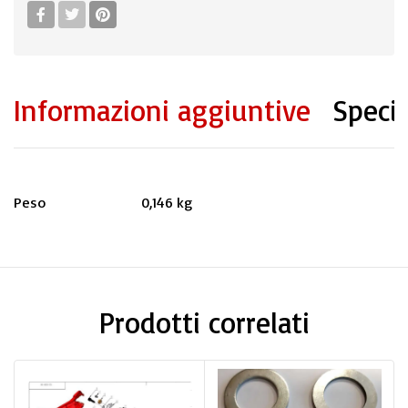
Informazioni aggiuntive
Specif
Peso
0,146 kg
Prodotti correlati