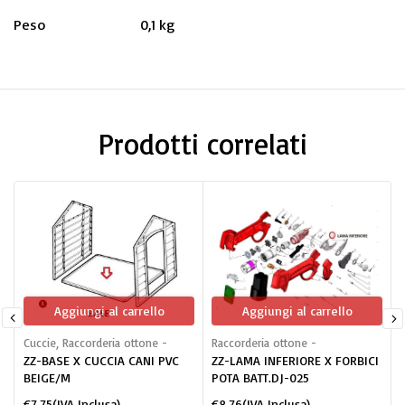
Peso
0,1 kg
Prodotti correlati
Aggiungi al carrello
Aggiungi al carrello
Cuccie
,
Raccorderia ottone -
Raccorderia ottone -
R
ZZ-BASE X CUCCIA CANI PVC
ZZ-LAMA INFERIORE X FORBICI
BEIGE/M
POTA BATT.DJ-025
€
7,75
(IVA Inclusa)
€
8,76
(IVA Inclusa)