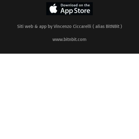
Siti web & app by Vincenzo Ciccarelli ( alias BitNBit )
www.bitnbit.com