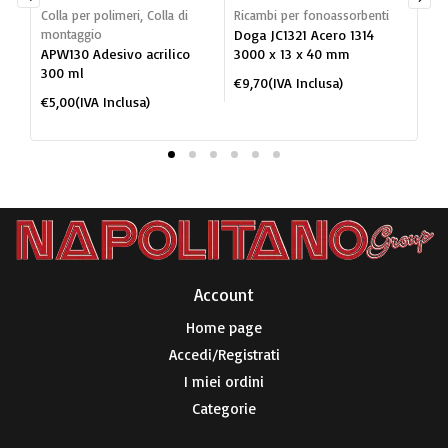
Colla per polimeri
,
Colla di
Ricambi per fonoassorbenti
Dog
montaggio
Doga JC1321 Acero 1314
mon
APW130 Adesivo acrilico
3000 x 13 x 40 mm
JC1
300 ml
po
€
9,70
(IVA Inclusa)
BI
€
5,00
(IVA Inclusa)
€
2
Account​
Home page
Accedi/Registrati
I miei ordini
Categorie