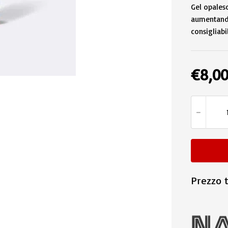
Gel opalesc
aumentandon
consigliabi
€
8,0
Prezzo t