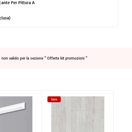
ante Per Pittura A
clusa)
 non valido per la sezione " Offerte kit promozioni "
Sale
Sale