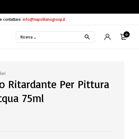
e contattare:
info@napolitanogroup.it
0
iari
o Ritardante Per Pittura
cqua 75ml