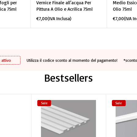
fogli per
Vernice Finale all’acqua Per
Medio Essicc
lica 75ml
Pittura A Olio e Acrilica 75ml
Olio 75ml
€
7,00
(IVA Inclusa)
€
7,00
(IVA In
 attivo
Utilizza il codice sconto al momento del pagamento!
*sconto
Bestsellers
Sale
Sale