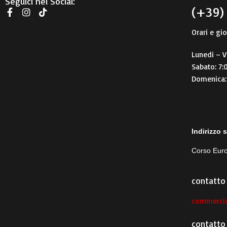
Seguici nei Social:
(+39)
Orari e gio
Lunedi – V
Sabato: 7:
Domenica:
Indirizzo 
Corso Euro
contatto 
commercia
contatto 