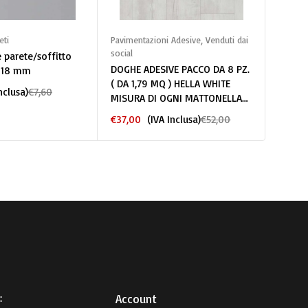
gi al carrello
Aggiungi al carrello
A
eti
Pavimentazioni Adesive
,
Venduti dai
Colla p
social
montag
 parete/soffitto
DOGHE ADESIVE PACCO DA 8 PZ.
COLLA
 18 mm
( DA 1,79 MQ ) HELLA WHITE
€
7,50
nclusa)
€
7,60
MISURA DI OGNI MATTONELLA
18,4X121,9CM
€
37,00
(IVA Inclusa)
€
52,00
:
Account​