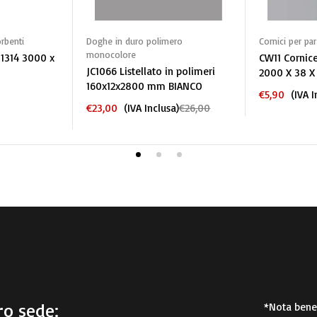
carrello
Aggiungi al carrello
Aggiun
rbenti
Doghe in duro polimero
Cornici per par
monocolore
 1314 3000 x
CW11 Cornice
JC1066 Listellato in polimeri
2000 X 38 X
160x12x2800 mm BIANCO
€
5,90
(IVA I
€
23,00
(IVA Inclusa)
€
26,00
o sede:
*Nota bene