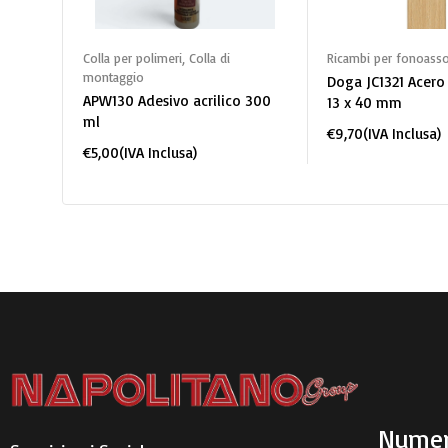
Aggiungi al carrello
Aggiungi al 
Colla per polimeri
,
Colla di
Ricambi per fonoasso
montaggio
Doga JC1321 Acero
APW130 Adesivo acrilico 300
13 x 40 mm
ml
€
9,70
(IVA Inclusa)
€
5,00
(IVA Inclusa)
Numer