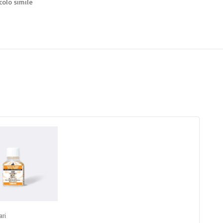
colo simile
gi al carrello
ari