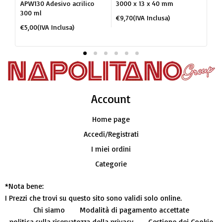
APW130 Adesivo acrilico
3000 x 13 x 40 mm
JC1
300 ml
po
€
9,70
(IVA Inclusa)
BI
€
5,00
(IVA Inclusa)
€
2
Account​
Home page
Accedi/Registrati
I miei ordini
Categorie
*Nota bene:
I Prezzi che trovi su questo sito sono validi solo online.
Chi siamo
Modalità di pagamento accettate
politica sulla riservatezza della privacy
Gestione dei Cookie